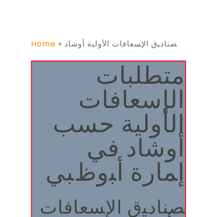
ﺼﻨﺎدﯿق اﻹﺴﻌﺎﻓﺎت اﻷوﻟﯿﺔ أوشاد
»
Home
متطلبات
الإسعافات
الأولية حسب
أوشاد ﻓﻲ
إﻤﺎرة أﺒوظﺒﻲ
ﺼﻨﺎدﯿق اﻹﺴﻌﺎﻓﺎت