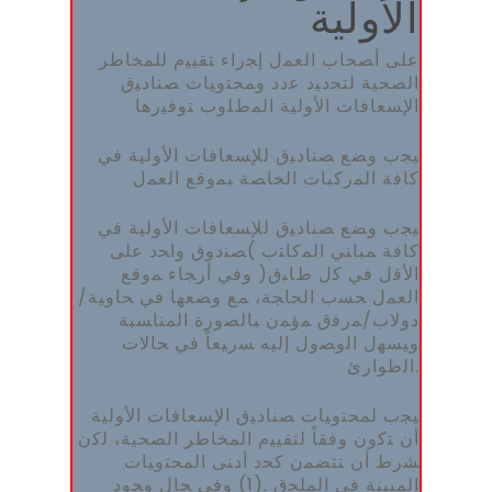
اﻷوﻟﯿﺔ
ﻋﻠﻰ أﺼﺤﺎب اﻟﻌﻤل إﺠراء ﺘﻘﯿﯿم ﻟﻠﻤﺨﺎطر
اﻟﺼﺤﯿﺔ ﻟﺘﺤدﯿد ﻋدد وﻤﺤﺘوﯿﺎت ﺼﻨﺎدﯿق
اﻹﺴﻌﺎﻓﺎت اﻷوﻟﯿﺔ اﻟﻤطﻠوب ﺘوﻓﯿرﻫﺎ
ﯿﺠب وﻀﻊ ﺼﻨﺎدﯿق ﻟﻺﺴﻌﺎﻓﺎت اﻷوﻟﯿﺔ ﻓﻲ
ﻛﺎﻓﺔ اﻟﻤرﻛﺒﺎت اﻟﺨﺎﺼﺔ ﺒﻤوﻗﻊ اﻟﻌﻤل
ﯿﺠب وﻀﻊ ﺼﻨﺎدﯿق ﻟﻺﺴﻌﺎﻓﺎت اﻷوﻟﯿﺔ ﻓﻲ
ﻛﺎﻓﺔ ﻤﺒﺎﻨﻲ اﻟﻤﻛﺎﺘب )ﺼﻨدوق واﺤد ﻋﻠﻰ
اﻷﻗل ﻓﻲ ﻛل طﺎﺒق( وﻓﻲ أرﺠﺎء ﻤوﻗﻊ
اﻟﻌﻤل ﺤﺴب اﻟﺤﺎﺠﺔ، ﻤﻊ وﻀﻌﻬﺎ ﻓﻲ ﺤﺎوﯿﺔ/
دوﻻب/ﻤرﻓق ﻤؤﻤن ﺒﺎﻟﺼورة اﻟﻤﻨﺎﺴﺒﺔ
وﯿﺴﻬل اﻟوﺼول إﻟﯿﻪ ﺴرﯿﻌﺎً ﻓﻲ ﺤﺎﻻت
اﻟطوارئ.
ﯿﺠب ﻟﻤﺤﺘوﯿﺎت ﺼﻨﺎدﯿق اﻹﺴﻌﺎﻓﺎت اﻷوﻟﯿﺔ
أن ﺘﻛون وﻓﻘﺎً ﻟﺘﻘﯿﯿم اﻟﻤﺨﺎطر اﻟﺼﺤﯿﺔ، ﻟﻛن
ﺸرط أن ﺘﺘﻀﻤن ﻛﺤد أدﻨﻰ اﻟﻤﺤﺘوﯿﺎت
اﻟﻤﺒﯿﻨﺔ ﻓﻲ اﻟﻤﻠﺤق .(1) وﻓﻲ ﺤﺎل وﺠود