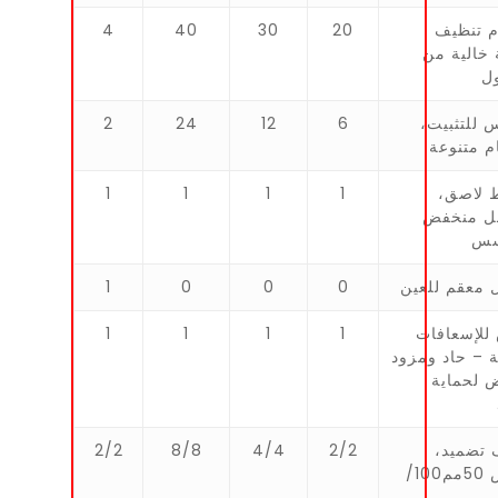
 ﺗﻨﻈﯿﻒ
20
30
40
4
ﺧﺎﻟﯿﺔ ﻣﻦ
ل
ﺲ ﻟﻠﺘﺜﺒﯿﺖ،
6
12
24
2
م ﻣﺘﻨﻮﻋﺔ
 ﻻﺻﻖ،
1
1
1
1
ﻞ ﻣﻨﺨﻔﺾ
ﺴﺲ
ﻣﻌﻘﻢ ﻟﻠﻌﯿﻦ
0
0
0
1
ﻟﻺﺳﻌﺎﻓﺎت
1
1
1
1
ﺔ – ﺣﺎد وﻣﺰود
 ﻟﺤﻤﺎﯾﺔ
 ﺗﻀﻤﯿﺪ،
2/2
4/4
8/8
2/2
ﺑﻌﺮض 50ﻣﻢ100/