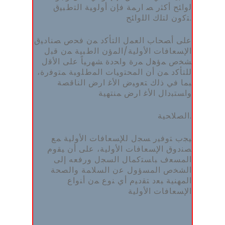
ﻟواﺌﺢ أﻛﺜر ﺼ ارﻤﺔ ﻓﺈن أوﻟوﯿﺔ اﻟﺘطﺒﯿق
ﺘﻛون ﻟﺘﻠك اﻟﻠواﺌﺢ.
ﻋﻠﻰ أﺼﺤﺎب اﻟﻌﻤل اﻟﺘﺄﻛد ﻤن ﻓﺤص ﺼﻨﺎدﯿق
اﻹﺴﻌﺎﻓﺎت اﻷوﻟﯿﺔ/اﻟﻤؤن اﻟطﺒﯿﺔ ﻤن ﻗﺒل
ﺸﺨص ﻤؤﻫل ﻤرة واﺤدة ﺸﻬرﯿﺎً ﻋﻠﻰ اﻷﻗل
ﻟﻠﺘﺄﻛد ﻤن أن اﻟﻤﺤﺘوﯿﺎت اﻟﻤطﻠوﺒﺔ ﻤﺘوﻓرة،
ﺒﻤﺎ ﻓﻲ ذﻟك ﺘﻌوﯿض اﻷﻏ ارض اﻟﻨﺎﻗﺼﺔ
واﺴﺘﺒدال اﻷﻏ ارض ﻤﻨﺘﻬﯿﺔ
اﻟﺼﻼﺤﯿﺔ.
ﯿﺠب ﺘوﻓﯿر ﺴﺠل ﻟﻺﺴﻌﺎﻓﺎت اﻷوﻟﯿﺔ ﻤﻊ
ﺼﻨدوق اﻹﺴﻌﺎﻓﺎت اﻷوﻟﯿﺔ، ﻋﻠﻰ أن ﯿﻘوم
اﻟﻤﺴﻌف ﺒﺎﺴﺘﻛﻤﺎل اﻟﺴﺠل ورﻓﻌﻪ إﻟﻰ
اﻟﺸﺨص اﻟﻤﺴؤول ﻋن اﻟﺴﻼﻤﺔ واﻟﺼﺤﺔ
اﻟﻤﻬﻨﯿﺔ ﺒﻌد ﺘﻘدﯿم أي ﻨوع ﻤن أﻨواع
اﻹﺴﻌﺎﻓﺎت اﻷوﻟﯿﺔ