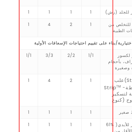
 ﻟﻠﺠﻠﺪ (رش)
1
1
1
1
ﻟﻠﺘﺨﻠﺺ ﻣﻦ
1
2
4
1
ﺎت اﻟﻄﺒﯿﺔ
ﺧﺘﯿﺎرﯾﺔ
/
ﺑﻨﺎء ﻋﻠﻰ ﺗﻘﯿﯿﻢ اﺣﺘﯿﺎﺟﺎت اﻹﺳﻌﺎﻓﺎت اﻷوﻟﯿﺔ
 ﻟﻜﺴﻮر
1/1
2/2
3/3
1/1
ف، ﺑﺄﺣﺠﺎم
 وﺻﻐﯿﺮة
ﻋﻠﺐ(Steri-
1
4
2
1
TM
-أﺷﺮطﺔ
Strip
ﺔ ﻟﺘﺴﻜﯿﺮ
وح (ﻛﻨﻮع
 ﺻﻐﯿﺮ
1
1
1
1
ﻣﻄﮭﺮ ﻟﻸﯾﺪي( %61
1
1
1
1
اﻷﻗﻞ ﻣﻦ